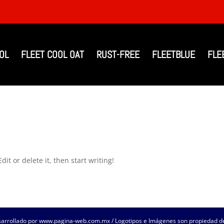
OL
FLEET COOL OAT
RUST-FREE
FLEETBLUE
FLE
it or delete it, then start writing!
rrollado por www.pagina-web.com.mx / Logotipos e Imágenes son propiedad de