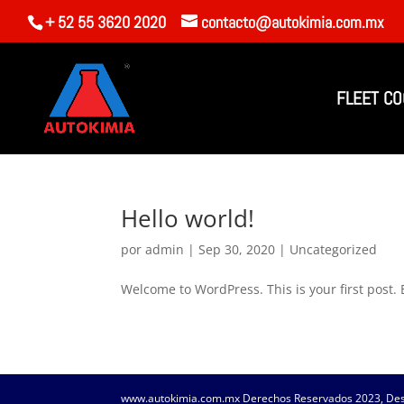
+ 52 55 3620 2020
contacto@autokimia.com.mx
FLEET CO
Hello world!
por
admin
|
Sep 30, 2020
|
Uncategorized
Welcome to WordPress. This is your first post. Ed
www.autokimia.com.mx Derechos Reservados 2023, Desa