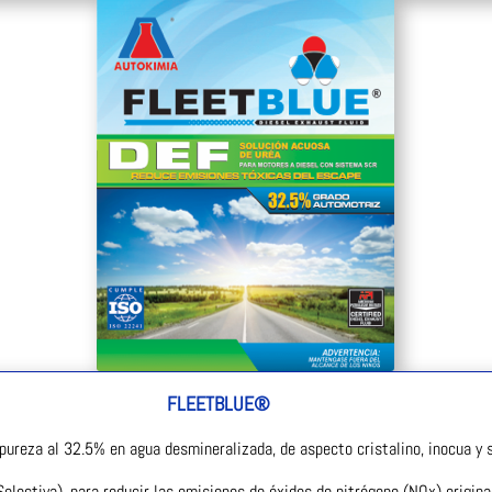
FLEETBLUE®
 pureza al 32.5% en agua desmineralizada, de aspecto cristalino, inocua y 
electiva), para reducir las emisiones de óxidos de nitrógeno (NOx) origin