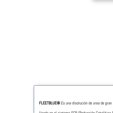
FLEET
BLUE
®
Es una disolución de urea de gran
Usada en el sistema SCR (Reducción Catalítica S