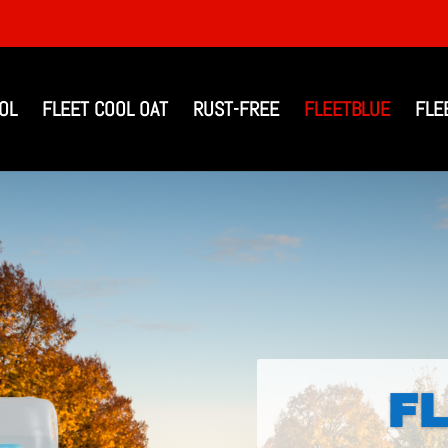
OL
FLEET COOL OAT
RUST-FREE
FLEETBLUE
FLE
F