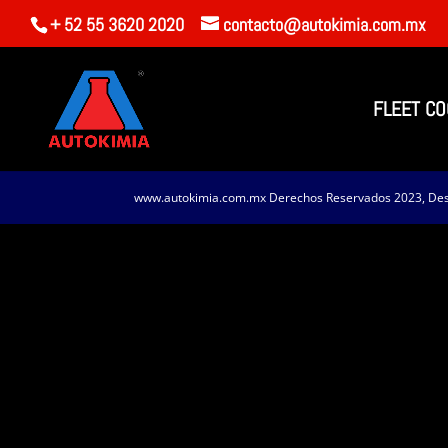
+ 52 55 3620 2020
contacto@autokimia.com.mx
FLEET CO
www.autokimia.com.mx Derechos Reservados 2023, Desa