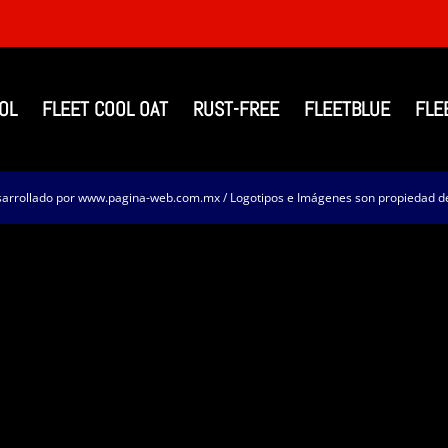
OL
FLEET COOL OAT
RUST-FREE
FLEETBLUE
FLE
rrollado por www.pagina-web.com.mx / Logotipos e Imágenes son propiedad de